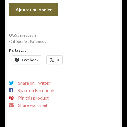
quantité
Ajouter au panier
de
Chope
en
gré
UGS :
mettlach
Catégorie :
Faïences
de
METTLACH
Partager :
Facebook
X
Share on Twitter
Share on Facebook
Pin this product
Share via Email