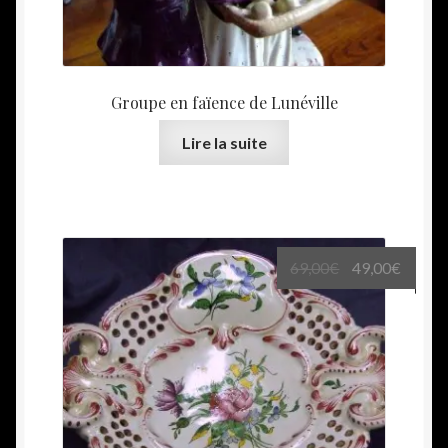
Groupe en faïence de Lunéville
Lire la suite
Le
Le
69,00
€
49,00
€
prix
prix
initial
actuel
était :
est :
69,00€.
49,00€