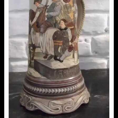
Nous achetons
Vide maison
Commande
Conditions d’utilisation
Confidentialité
Mon compte
Panier