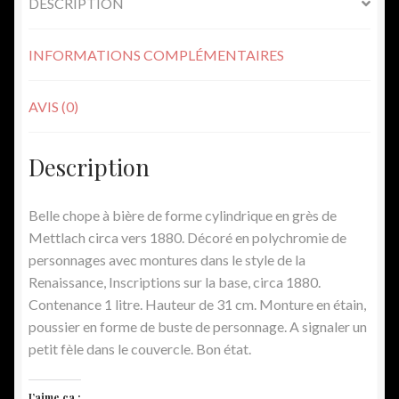
DESCRIPTION
INFORMATIONS COMPLÉMENTAIRES
AVIS (0)
Description
Belle chope à bière de forme cylindrique en grès de
Mettlach circa vers 1880. Décoré en polychromie de
personnages avec montures dans le style de la
Renaissance, Inscriptions sur la base, circa 1880.
Contenance 1 litre. Hauteur de 31 cm. Monture en étain,
poussier en forme de buste de personnage. A signaler un
petit fèle dans le couvercle. Bon état.
J’aime ça :