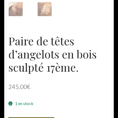
Paire de têtes
d’angelots en bois
sculpté 17ème.
245,00
€
1 en stock