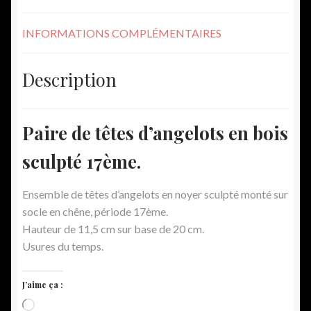
INFORMATIONS COMPLÉMENTAIRES
Description
Paire de têtes d’angelots en bois
sculpté 17ème.
Ensemble de têtes d’angelots en noyer sculpté monté sur
socle en chêne, période 17ème.
Hauteur de 11,5 cm sur base de 20 cm.
Usures du temps.
J’aime ça :
Chargement…