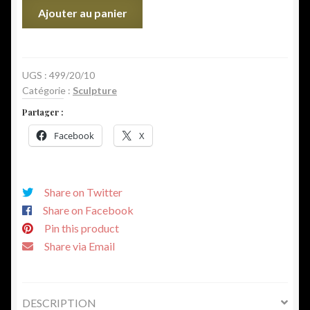
quantité
Ajouter au panier
de
Paire
de
têtes
UGS :
499/20/10
Catégorie :
Sculpture
d'angelots
en
Partager :
bois
Facebook
X
sculpté
17ème.
Share on Twitter
Share on Facebook
Pin this product
Share via Email
DESCRIPTION