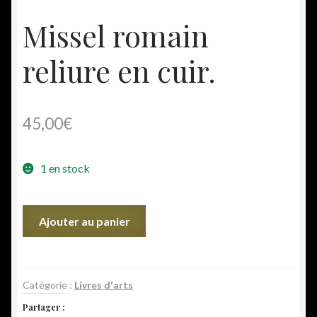
Missel romain
reliure en cuir.
45,00
€
1 en stock
quantité
Ajouter au panier
de
Missel
romain
reliure
Catégorie :
Livres d'arts
en
Partager :