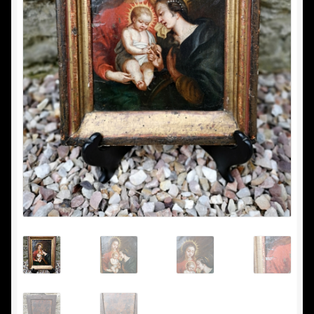
Nous achetons
Vide maison
Commande
Conditions d’utilisation
Confidentialité
Mon compte
Panier