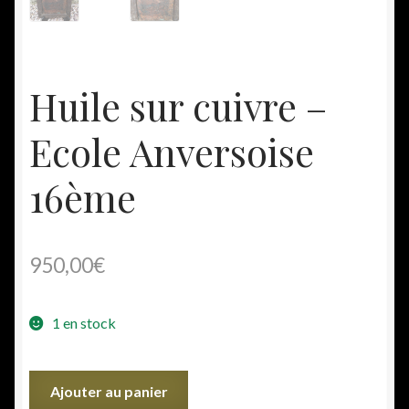
Huile sur cuivre –
Ecole Anversoise
16ème
950,00
€
1 en stock
quantité
Ajouter au panier
de