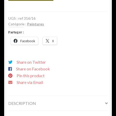
Huile
sur
cuivre
UGS :
ref 316/16
Catégorie :
Peintures
-
Ecole
Partager :
Anversoise
Facebook
X
16ème
Share on Twitter
Share on Facebook
Pin this product
Share via Email
DESCRIPTION