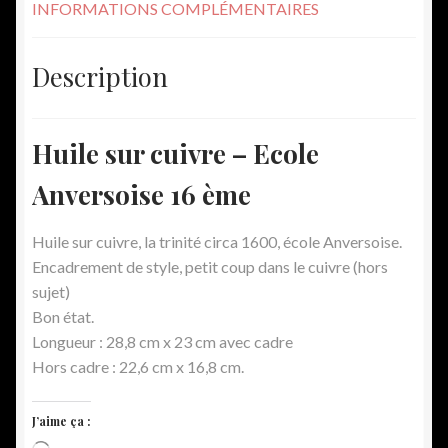
INFORMATIONS COMPLÉMENTAIRES
Description
Huile sur cuivre – Ecole
Anversoise 16 ème
Huile sur cuivre, la trinité circa 1600, école Anversoise.
Encadrement de style, petit coup dans le cuivre (hors
sujet)
Bon état.
Longueur : 28,8 cm x 23 cm avec cadre
Hors cadre : 22,6 cm x 16,8 cm.
J’aime ça :