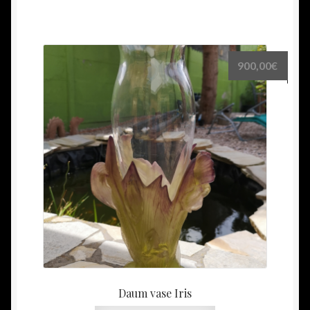
900,00
€
Daum vase Iris