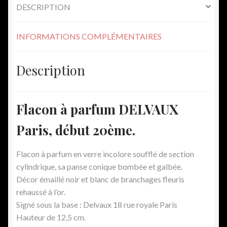
DESCRIPTION
INFORMATIONS COMPLÉMENTAIRES
Description
Flacon à parfum DELVAUX
Paris, début 20ème.
Flacon à parfum en verre incolore soufflé de section
cylindrique, sa panse conique bombée et galbée.
Décor émaillé noir et blanc de branchages fleuris
rehaussé à l’or.
Signé sous la base : Delvaux 18 rue royale Paris
Hauteur de 12,5 cm.