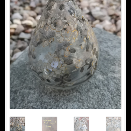
Nous achetons
Vide maison
Commande
Conditions d’utilisation
Confidentialité
Mon compte
Panier