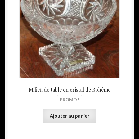
initial
actuel
était :
est :
129,00€.
100,00
Milieu de table en cristal de Bohême
PROMO !
Ajouter au panier