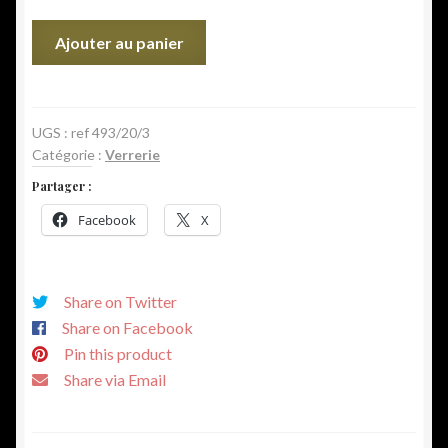
quantité
Ajouter au panier
de
Flacon
à
parfum
UGS :
ref 493/20/3
Catégorie :
Verrerie
DELVAUX
Paris,
Partager :
début
Facebook
X
20ème.
Share on Twitter
Share on Facebook
Pin this product
Share via Email