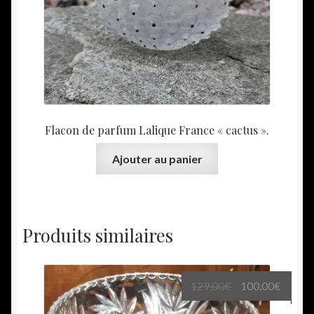
Flacon de parfum Lalique France « cactus ».
Ajouter au panier
Produits similaires
Le
Le
129,00
€
100,00
€
prix
prix