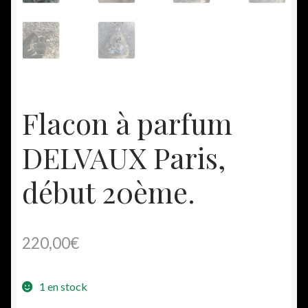
Flacon à parfum
DELVAUX Paris,
début 20ème.
220,00
€
1 en stock