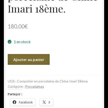
Imari 18ème.
180,00
€
1 en stock
quantité
Ajouter au panier
de
Compotier
en
porcelaine
UGS :
Compotier en porcelaine de Chine Imari 18ème
Catégorie :
Porcelaines
de
Chine
Partager :
Imari
Facebook
X
18ème.