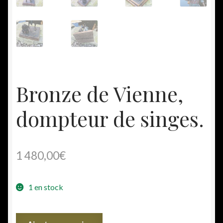
Bronze de Vienne,
dompteur de singes.
1 480,00
€
1 en stock
quantité