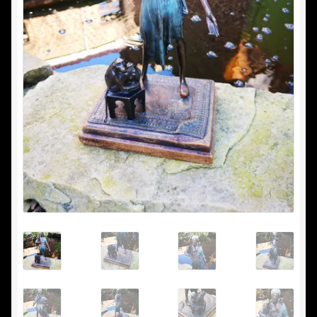
Nous achetons
Vide maison
Commande
Conditions d’utilisation
Confidentialité
Mon compte
Panier