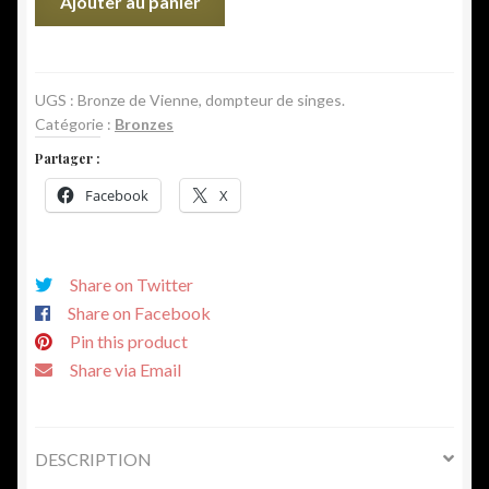
Ajouter au panier
de
Bronze
de
Vienne,
UGS :
Bronze de Vienne, dompteur de singes.
Catégorie :
Bronzes
dompteur
de
Partager :
singes.
Facebook
X
Share on Twitter
Share on Facebook
Pin this product
Share via Email
DESCRIPTION