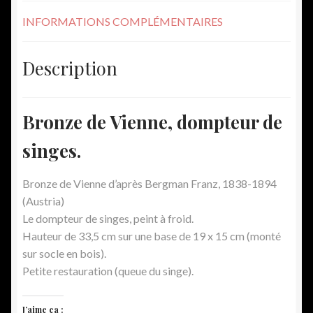
INFORMATIONS COMPLÉMENTAIRES
Description
Bronze de Vienne, dompteur de
singes.
Bronze de Vienne d’après Bergman Franz, 1838-1894
(Austria)
Le dompteur de singes, peint à froid.
Hauteur de 33,5 cm sur une base de 19 x 15 cm (monté
sur socle en bois).
Petite restauration (queue du singe).
J’aime ça :