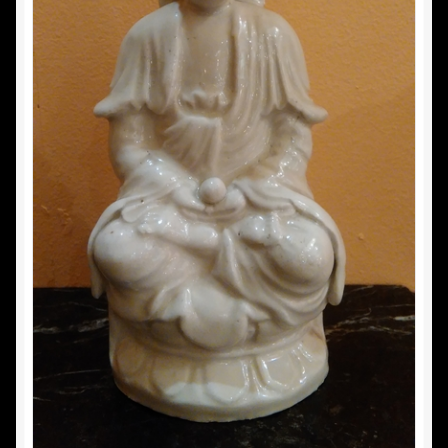
Nous achetons
Vide maison
Commande
Conditions d’utilisation
Confidentialité
Mon compte
Panier