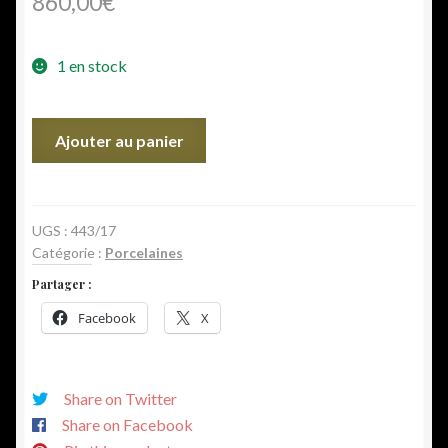
860,00
€
1 en stock
quantité
Ajouter au panier
de
Porcelaine
de
Chine
UGS :
443/17
Catégorie :
Porcelaines
"blanc
de
Partager :
Chine"
Facebook
X
GUANYIN
Share on Twitter
Share on Facebook